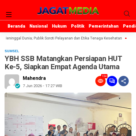
Beranda
Beranda
Nasional
Nasional
Hukum
Hukum
Politik
Politik
Pemerintahan
Pemerintahan
Pendi
Pendi
Meninggal Dunia; Publik Soroti Pelayanan dan Etika Tenaga Kesehatan
Ibu R
SUMSEL
YBH SSB Matangkan Persiapan HUT
Ke-5, Siapkan Empat Agenda Utama
134
Mahendra
7 Jun 2026 - 17:27 WIB