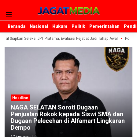
Beranda
Beranda
Nasional
Nasional
Hukum
Hukum
Politik
Politik
Pemerintahan
Pemerintahan
Pendi
Pendi
gkil Siapkan Seleksi JPT Pratama, Evaluasi Pejabat Jadi Tahap Awal
Pondok 
Headline
NAGA SELATAN Soroti Dugaan
Penjualan Rokok kepada Siswi SMA dan
Dugaan Pelecehan di Alfamart Lingkaran
Dempo
17 jam yang lalu