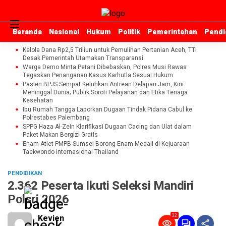
Beranda
Beranda
Nasional
Nasional
Hukum
Hukum
Politik
Politik
Pemerintahan
Pemerintahan
Pendi
Pendi
Kelola Dana Rp2,5 Triliun untuk Pemulihan Pertanian Aceh, TTI
Desak Pemerintah Utamakan Transparansi
Warga Demo Minta Petani Dibebaskan, Polres Musi Rawas
Tegaskan Penanganan Kasus Karhutla Sesuai Hukum
Pasien BPJS Sempat Keluhkan Antrean Delapan Jam, Kini
Meninggal Dunia; Publik Soroti Pelayanan dan Etika Tenaga
Kesehatan
Ibu Rumah Tangga Laporkan Dugaan Tindak Pidana Cabul ke
Polrestabes Palembang
SPPG Haza Al-Zein Klarifikasi Dugaan Cacing dan Ulat dalam
Paket Makan Bergizi Gratis
Enam Atlet PMPB Sumsel Borong Enam Medali di Kejuaraan
Taekwondo Internasional Thailand
PENDIDIKAN
2.362 Peserta Ikuti Seleksi Mandiri
Polsri 2026
32
Kevien