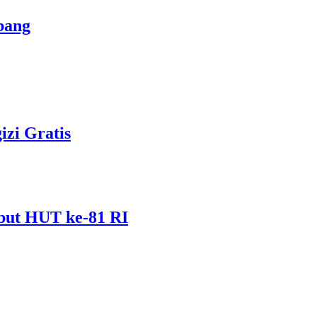
bang
zi Gratis
but HUT ke-81 RI