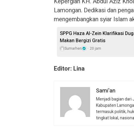
Kepergian KH. Abdul Aziz Khoi
Lamongan. Dedikasi dan peng
mengembangkan syiar Islam ak
SPPG Haza Al-Zein Klarifikasi Du
Makan Bergizi Gratis
Sumarhen
20 jam
Editor: Lina
Sami'an
Menjadi bagian dari 
Kabupaten Lamongan
termasuk politik, huk
tingkat lokal, nasion