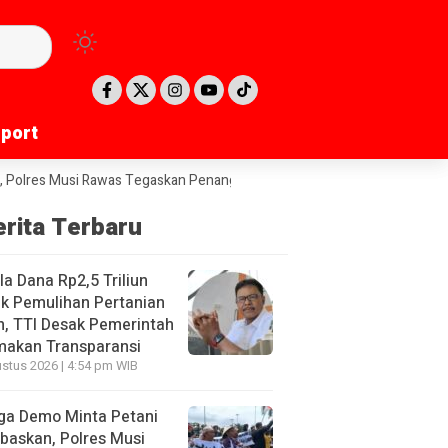
port
port
Musi Rawas Tegaskan Penanganan Kasus Karhutla Sesuai Hukum
Pasie
erita Terbaru
la Dana Rp2,5 Triliun
k Pemulihan Pertanian
, TTI Desak Pemerintah
makan Transparansi
stus 2026 | 4:54 pm WIB
ga Demo Minta Petani
baskan, Polres Musi