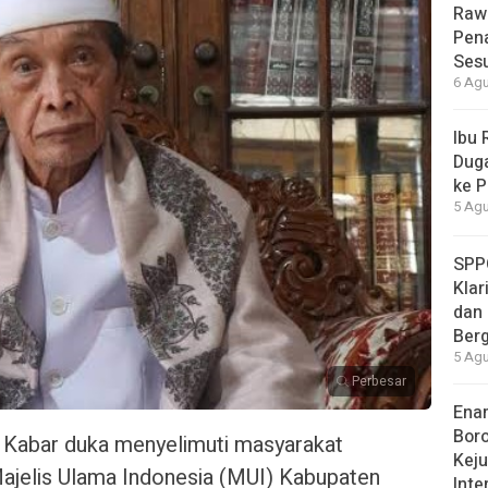
Raw
Pen
Ses
6 Agu
Ibu
Duga
ke 
5 Agu
SPP
Klar
dan 
Berg
5 Agu
Perbesar
Ena
Boro
Kabar duka menyelimuti masyarakat
Kej
jelis Ulama Indonesia (MUI) Kabupaten
Inte