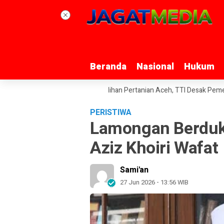
Beranda
Beranda
Nasional
Nasional
Hukum
Hukum
 Rp2,5 Triliun untuk Pemulihan Pertanian Aceh, TTI Desak Pemerintah U
PERISTIWA
Lamongan Berduka
Aziz Khoiri Wafat
Sami'an
27 Jun 2026 - 13:56 WIB