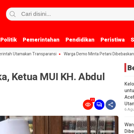
Politik
Politik
Pemerintahan
Pemerintahan
Pendidikan
Pendidikan
Peristiwa
Peristiwa
S
S
tamakan Transparansi
Warga Demo Minta Petani Dibebaskan, Polres 
B
, Ketua MUI KH. Abdul
Kelo
untu
Aceh
35
Uta
6 Agu
War
Dibe