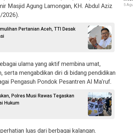
mir Masjid Agung Lamongan, KH. Abdul Aziz
5 Agu
6/2026).
emulihan Pertanian Aceh, TTI Desak
si
sebagai ulama yang aktif membina umat,
serta mengabdikan diri di bidang pendidikan
gai Pengasuh Pondok Pesantren Al Ma’ruf.
skan, Polres Musi Rawas Tegaskan
ai Hukum
rhatian luas dari berbagai kalangan.