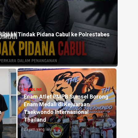
ugaan Tindak Pidana Cabul ke Polrestabes
HEADLINE
Enam Atlet PMPB Sumsel Borong
Enam Medali di Kejuaraan
m
Taekwondo Internasional
Thailand
23 jam yang lalu