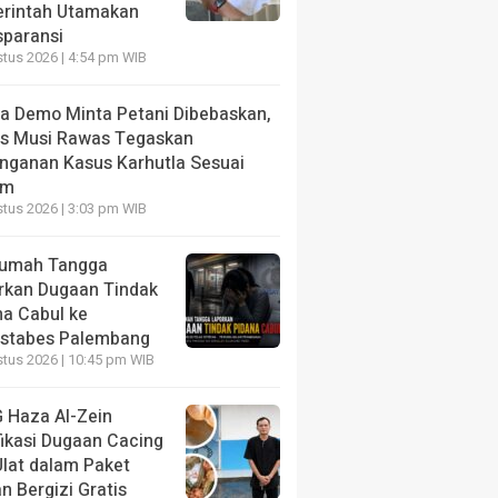
rintah Utamakan
sparansi
tus 2026 | 4:54 pm WIB
a Demo Minta Petani Dibebaskan,
es Musi Rawas Tegaskan
nganan Kasus Karhutla Sesuai
um
tus 2026 | 3:03 pm WIB
Rumah Tangga
rkan Dugaan Tindak
na Cabul ke
estabes Palembang
tus 2026 | 10:45 pm WIB
 Haza Al-Zein
fikasi Dugaan Cacing
Ulat dalam Paket
 Bergizi Gratis