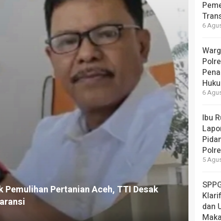
Peme
Tran
6 Agus
Warg
Polr
Pena
Huk
6 Agus
Ibu 
Lapo
Pida
Polr
5 Agus
SPPG
uk Pemulihan Pertanian Aceh, TTI Desak
Klari
aransi
dan 
Makan