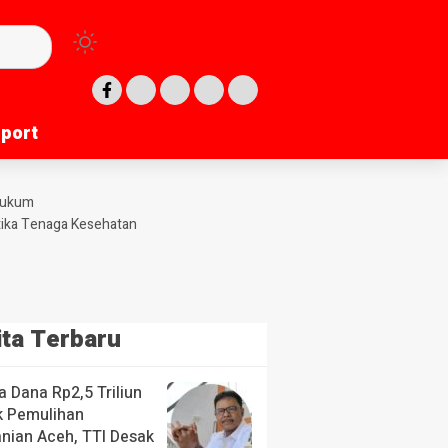
port
port
Hukum
tika Tenaga Kesehatan
ita Terbaru
a Dana Rp2,5 Triliun
k Pemulihan
anian Aceh, TTI Desak