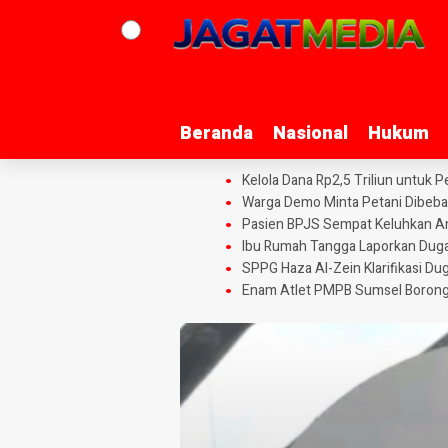
Beranda
Beranda
Nasional
Nasional
Hukum
Hukum
Kelola Dana Rp2,5 Triliun untuk
Warga Demo Minta Petani Dibeba
Pasien BPJS Sempat Keluhkan Ant
Ibu Rumah Tangga Laporkan Duga
SPPG Haza Al-Zein Klarifikasi Du
Enam Atlet PMPB Sumsel Borong 