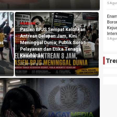
5 Agus
Enam
Boro
HEADLINE
Keju
Pasien BPJS Sempat Keluhkan
Inter
Antrean Delapan Jam, Kini
5 Agus
as
Meninggal Dunia; Publik Soroti
Pelayanan dan Etika Tenaga
Kesehatan
Tre
20 jam yang lalu