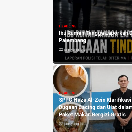
HEADLINE
Ibu Rumah Tangga Laporkan D
Palembang
22 jam yang lalu
HEADLINE
SPPG Haza Al-Zein Klarifikasi
Dugaan Cacing dan Ulat dala
Paket Makan Bergizi Gratis
22 jam yang lalu