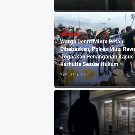
HEADLINE
Warga Demo Minta Petani
Dibebaskan, Polres Musi Raw
Tegaskan Penanganan Kasus
Karhutla Sesuai Hukum
6 jam yang lalu