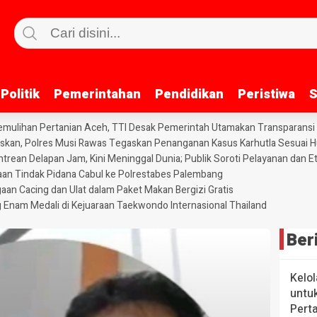
Politik
Politik
Pemerintahan
Pemerintahan
Pendidikan
Pendidikan
Peristiwa
Peristiwa
S
S
 Pemulihan Pertanian Aceh, TTI Desak Pemerintah Utamakan Transparansi
skan, Polres Musi Rawas Tegaskan Penanganan Kasus Karhutla Sesuai 
rean Delapan Jam, Kini Meninggal Dunia; Publik Soroti Pelayanan dan E
an Tindak Pidana Cabul ke Polrestabes Palembang
gaan Cacing dan Ulat dalam Paket Makan Bergizi Gratis
Enam Medali di Kejuaraan Taekwondo Internasional Thailand
Ber
Kelol
untu
Pert