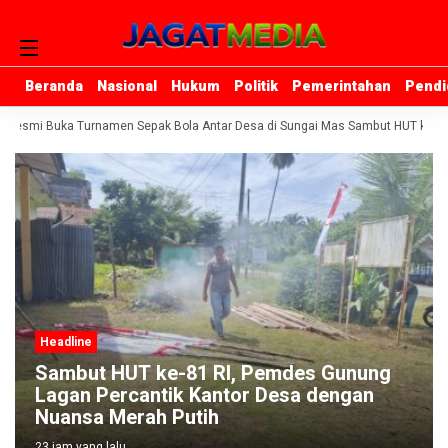
Beranda
Beranda
Nasional
Nasional
Hukum
Hukum
Politik
Politik
Pemerintahan
Pemerintahan
Pendi
Pendi
 Resmi Buka Turnamen Sepak Bola Antar Desa di Sungai Mas Sambut HUT ke-81 
Headline
Sambut HUT ke-81 RI, Pemdes Gunung
Lagan Percantik Kantor Desa dengan
Nuansa Merah Putih
23 jam yang lalu