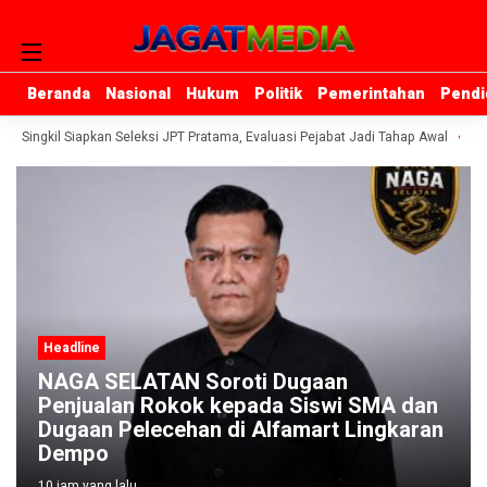
Beranda
Beranda
Nasional
Nasional
Hukum
Hukum
Politik
Politik
Pemerintahan
Pemerintahan
Pendi
Pendi
 Singkil Siapkan Seleksi JPT Pratama, Evaluasi Pejabat Jadi Tahap Awal
Po
Headline
NAGA SELATAN Soroti Dugaan
Penjualan Rokok kepada Siswi SMA dan
Dugaan Pelecehan di Alfamart Lingkaran
Dempo
10 jam yang lalu