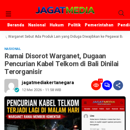
Beranda
Beranda
Nasional
Nasional
Hukum
Hukum
Politik
Politik
Pemerintahan
Pemerintahan
Pendi
Pendi
s, Warganet Sebut Ada Produk Lain yang Diduga Diwajibkan ke Pegawai Bank Ma
NASIONAL
Ramai Disorot Warganet, Dugaan
Pencurian Kabel Telkom di Bali Dinilai
Terorganisir
14
jagatmediakertanegara
12 Mei 2026 - 11:58 WIB