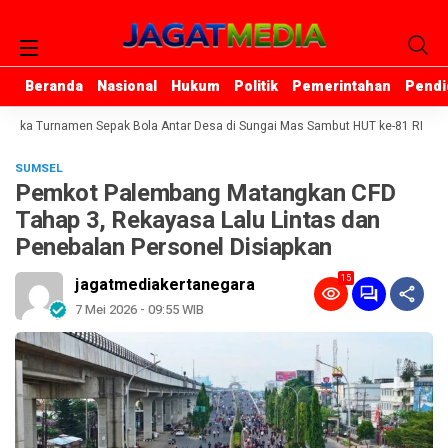
Beranda
Beranda
Nasional
Nasional
Hukum
Hukum
Politik
Politik
Pemerintahan
Pemerintahan
Pendi
Pendi
ka Turnamen Sepak Bola Antar Desa di Sungai Mas Sambut HUT ke-81 RI
SP
SUMSEL
Pemkot Palembang Matangkan CFD
Tahap 3, Rekayasa Lalu Lintas dan
Penebalan Personel Disiapkan
15
jagatmediakertanegara
7 Mei 2026 - 09:55 WIB