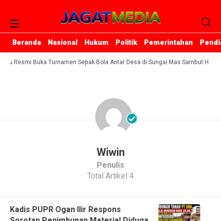
Beranda
Beranda
Nasional
Nasional
Hukum
Hukum
Politik
Politik
Pemerintahan
Pemerintahan
Pendi
Pendi
seu Resmi Buka Turnamen Sepak Bola Antar Desa di Sungai Mas Sambut HUT ke
Wiwin
Penulis
Total Artikel 4
Kadis PUPR Ogan Ilir Respons
Sorotan Penimbunan Material Diduga